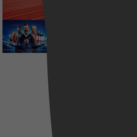
wedstrijden live
5 augustus 2026
Ted Lasso seizoen 4 is begonnen:
eerste aflevering nu te zien op
Apple TV+
5 augustus 2026