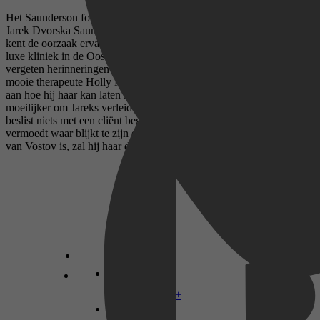
Het Saunderson fortuin Liefde is onbetaalbaar... Deel 2 Playboy
Jarek Dvorska Saunderson weet dat hij een duistere kant heeft, maar
kent de oorzaak ervan niet. Om die te achterhalen bezoekt hij een
luxe kliniek in de Oostenrijkse Alpen, in de hoop dat men daar zijn
vergeten herinneringen boven water zal krijgen. Maar zodra hij de
mooie therapeute Holly Maitland ontmoet, denkt hij alleen nog maar
aan hoe hij haar kan laten smelten... Holly vindt het steeds
moeilijker om Jareks verleidingskunsten te weerstaan. Alleen mag ze
beslist niets met een cliënt beginnen! Bovendien, als wat ze
vermoedt waar blijkt te zijn en hij inderdaad de vermiste kroonprins
van Vostov is, zal hij haar dan nog steeds willen?
Disney+