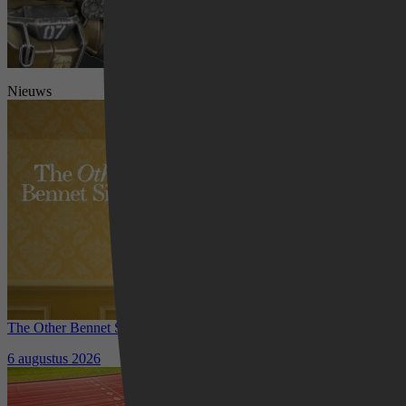
Nieuws
Videoland
The Other Bennet Sister nu te zien op HBO Max: romantisch
kostuumdrama krijgt lovende recensies
6 augustus 2026
Waar kun je het EK Atletiek
2026 kijken? Zo volg je alle