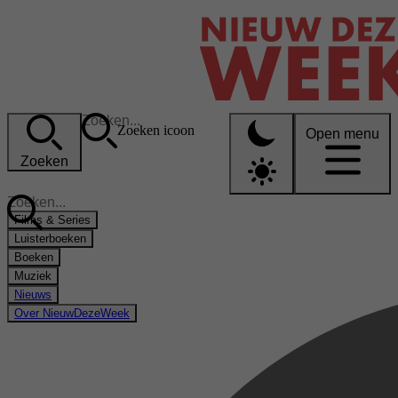
Zoeken icoon
Open menu
Zoeken
Films & Series
Luisterboeken
Boeken
Muziek
Nieuws
Over NieuwDezeWeek