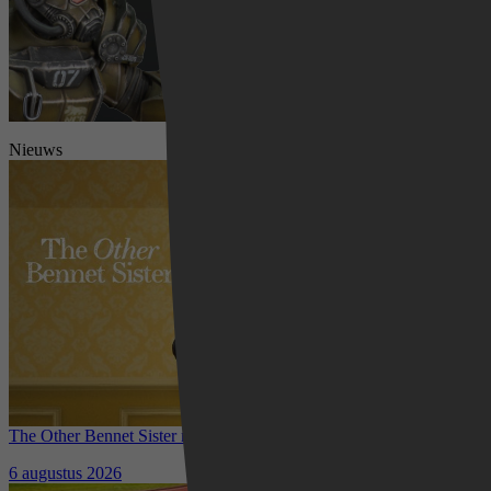
Nieuws
The Other Bennet Sister nu te zien op HBO Max: romantisch
kostuumdrama krijgt lovende recensies
6 augustus 2026