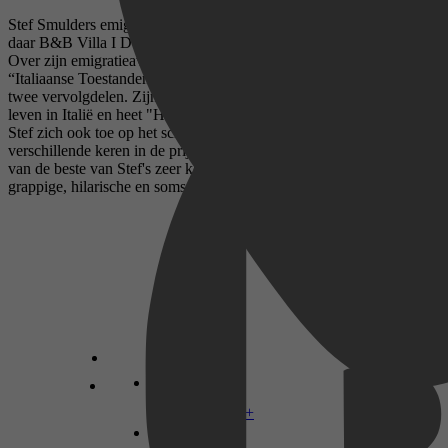
Stef Smulders emigreerde in 2008 met man en hond naar Italië om
daar B&B Villa I Due Padroni (www.duepadroni.it) te beginnen.
Over zijn emigratieavonturen schreef hij het succesvolle boek
“Italiaanse Toestanden - Leven en overleven in Italië” met inmiddels
twee vervolgdelen. Zijn meest recente boek gaat over het dagelijkse
leven in Italië en heet "Het Echte Italië". Sinds een paar jaar legt
Stef zich ook toe op het schrijven van zeer korte verhalen waarmee
verschillende keren in de prijzen viel. Dit boek bevat een selectie
van de beste van Stef's zeer korte verhalen, een mengeling van
grappige, hilarische en soms puur absurde schetsen.
Disney+