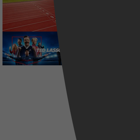
Waar kun je het EK Atletiek
2026 kijken? Zo volg je alle
wedstrijden live
5 augustus 2026
Ted Lasso seizoen 4 is begonnen:
eerste aflevering nu te zien op
Apple TV+
5 augustus 2026