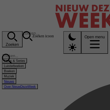
Zoeken icoon
Open menu
Zoeken
Films & Series
Luisterboeken
Boeken
Muziek
Nieuws
Over NieuwDezeWeek