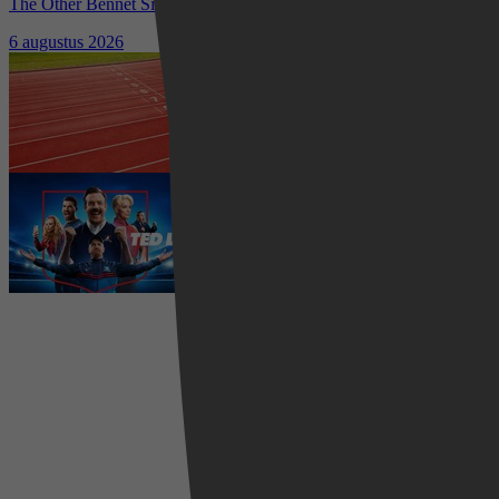
The Other Bennet Sister nu te zien op HBO Max: romantisch
kostuumdrama krijgt lovende recensies
6 augustus 2026
Waar kun je het EK Atletiek
2026 kijken? Zo volg je alle
wedstrijden live
5 augustus 2026
Ted Lasso seizoen 4 is begonnen:
eerste aflevering nu te zien op
Apple TV+
5 augustus 2026