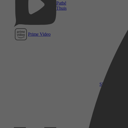
Pathé
Thuis
Prime Video
SkyShowtime