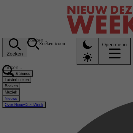
Zoeken icoon
Open menu
Zoeken
Films & Series
Luisterboeken
Boeken
Muziek
Nieuws
Over NieuwDezeWeek