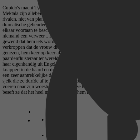
Cupido's macht Tycoon Dimitri Makarov en sjeik Saladin Al
Mektala zijn allebei rijk en machtig. Op zakelijk gebied zijn ze
rivalen, niet van plan ooit voor de ander te wijken. Na een
dramatische gebeurtenis sluiten ze toch een verbond en beloven ze
elkaar voortaan te beschermen. Maar tegen Cupido's pijlen heeft
niemand een verweer... Deel 2 Sjeik Saladin Al Mektala is niet
gewend dat hem iets wordt geweigerd. Hij kan het dan ook niet
verkroppen dat de vrouw die hij vraagt zijn favoriete hengst te
genezen, hem keer op keer afwijst. Ze staat bekend als de beste
paardenfluisteraar ter wereld en ze zál voor hem werken. Al moet hij
haar eigenhandig uit Engeland ophalen! De sneeuw valt, het vuur
knappert in de haard en de kalkoen staat in de oven wanneer er plots
een zeer aantrekkelijke donkere man op de stoep staat bij Olivia. De
sjeik die ze durfde af te wijzen, is gekomen om haar alsnog mee te
voeren naar zijn woestijnstaat. En nu ze hem in de vurige ogen kijkt,
beseft ze dat het heel moeilijk zal zijn hem nog langer te weerstaan...
Disney+