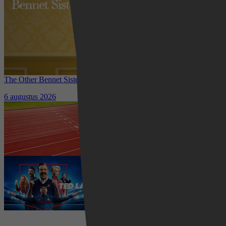
The Other Bennet Sister nu te zien op HBO Max: romantisch
kostuumdrama krijgt lovende recensies
6 augustus 2026
Waar kun je het EK Atletiek
2026 kijken? Zo volg je alle
wedstrijden live
5 augustus 2026
Ted Lasso seizoen 4 is begonnen:
eerste aflevering nu te zien op
Apple TV+
5 augustus 2026