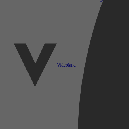
SkyShowtime
Videoland