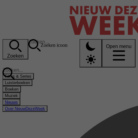
Zoeken icoon
Open menu
Zoeken
Films & Series
Luisterboeken
Boeken
Muziek
Nieuws
Over NieuwDezeWeek