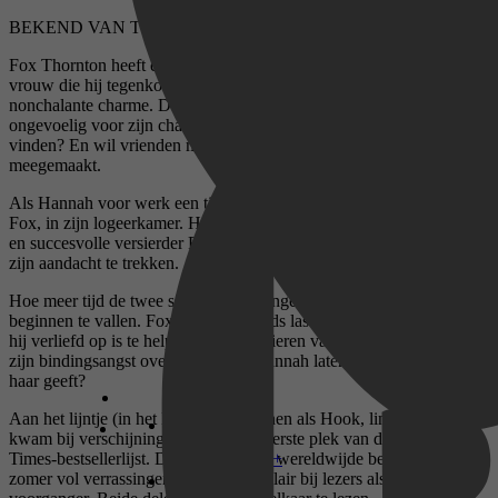
BEKEND VAN TIKTOK
Fox Thornton heeft een reputatie als zorgeloze flirt. Vrijwel elke
vrouw die hij tegenkomt valt al snel voor zijn sexy looks en
nonchalante charme. Dan ontmoet hij Hannah Bellinger. Ze is totaal
ongevoelig voor zijn charmes, maar ze lijkt hem wel heel... aardig te
vinden? En wil vrienden met hem zijn? Zoiets heeft hij nog nooit
meegemaakt.
Als Hannah voor werk een tijdje in de stad is, trekt ze tijdelijk in bij
Fox, in zijn logeerkamer. Hannah heeft een crush op haar collega,
en succesvolle versierder Fox helpt haar met wat praktische tips om
zijn aandacht te trekken.
Hoe meer tijd de twee samen doorbrengen, hoe meer ze voor elkaar
beginnen te vallen. Fox vindt het steeds lastiger om de vrouw waar
hij verliefd op is te helpen bij het versieren van een ander. Kan hij
zijn bindingsangst overwinnen, en Hannah laten zien dat hij echt om
haar geeft?
Aan het lijntje (in het Engels verschenen als Hook, line, and sinker)
kwam bij verschijning binnen op de eerste plek van de New York
Times-bestsellerlijst. De opvolger van wereldwijde bestseller Een
Disney+
zomer vol verrassingen is net zo populair bij lezers als de