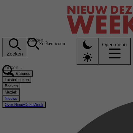
Zoeken icoon
Open menu
Zoeken
Films & Series
Luisterboeken
Boeken
Muziek
Nieuws
Over NieuwDezeWeek