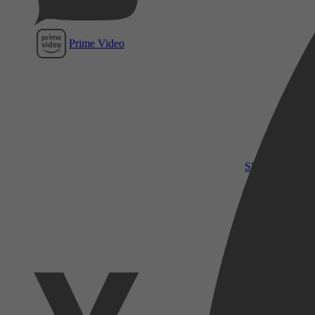
Prime Video
SkyShowtime