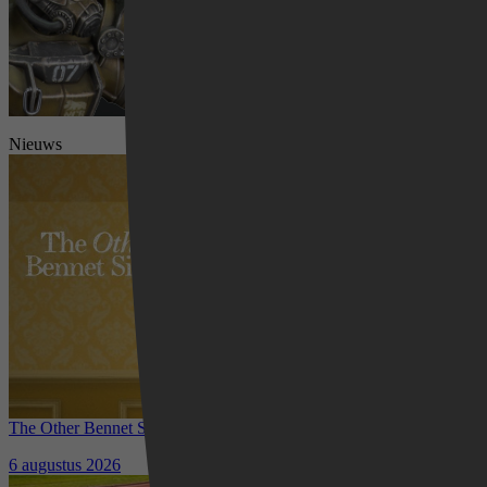
Nieuws
Videoland
The Other Bennet Sister nu te zien op HBO Max: romantisch
kostuumdrama krijgt lovende recensies
6 augustus 2026
Waar kun je het EK Atletiek