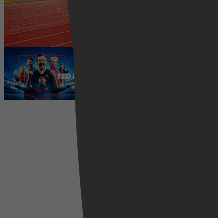
2026 kijken? Zo volg je alle
wedstrijden live
5 augustus 2026
Ted Lasso seizoen 4 is begonnen:
eerste aflevering nu te zien op
Apple TV+
5 augustus 2026