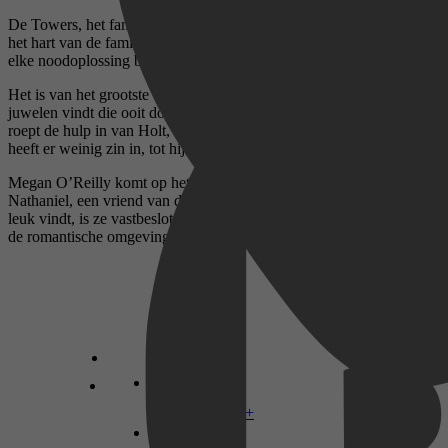
De Towers, het familiehuis op de hoge rotsen, is al generaties lang
het hart van de familie Calhoun. Maar het is in verval geraakt, en
elke noodoplossing brengt nieuwe perikelen met zich mee.
Het is van het grootste belang dat Suzanne Calhoun de kostbare
juwelen vindt die ooit door haar overgrootmoeder zijn verstopt. Ze
roept de hulp in van Holt, die meer van dit mysterie zou weten. Holt
heeft er weinig zin in, tot hij Suzanne ontmoet…
Megan O’Reilly komt op het landgoed werken en maakt kennis met
Nathaniel, een vriend van de zusjes Calhoun. Hoewel Megan hem
leuk vindt, is ze vastbesloten niet op zijn avances in te gaan – maar
de romantische omgeving maakt dat er niet makkelijker op!
Disney+