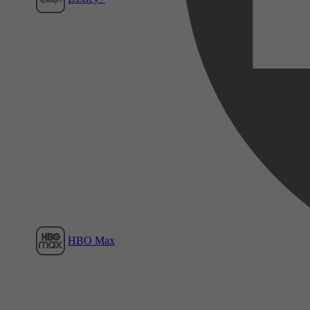
Film1
HBO Max