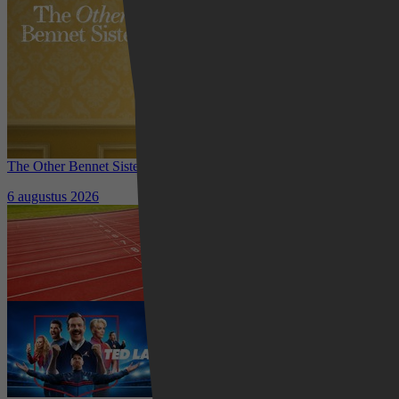
The Other Bennet Sister nu te zien op HBO Max: romantisch
kostuumdrama krijgt lovende recensies
6 augustus 2026
Waar kun je het EK Atletiek
2026 kijken? Zo volg je alle
wedstrijden live
5 augustus 2026
Ted Lasso seizoen 4 is begonnen:
eerste aflevering nu te zien op
Apple TV+
5 augustus 2026