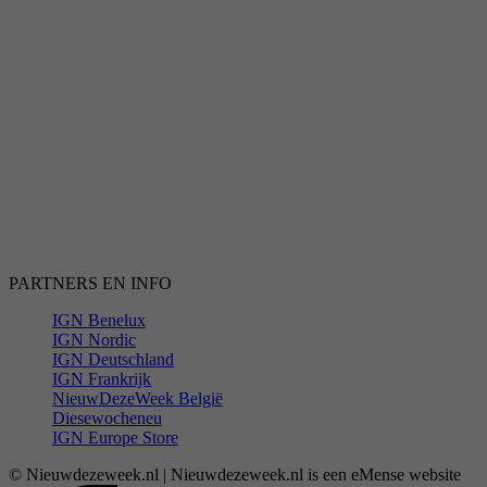
PARTNERS EN INFO
IGN Benelux
IGN Nordic
IGN Deutschland
IGN Frankrijk
NieuwDezeWeek België
Diesewocheneu
IGN Europe Store
© Nieuwdezeweek.nl | Nieuwdezeweek.nl is een eMense website