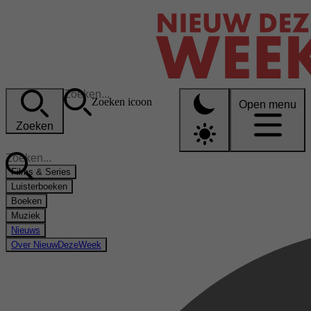
Zoeken icoon
Open menu
Zoeken
Films & Series
Luisterboeken
Boeken
Muziek
Nieuws
Over NieuwDezeWeek