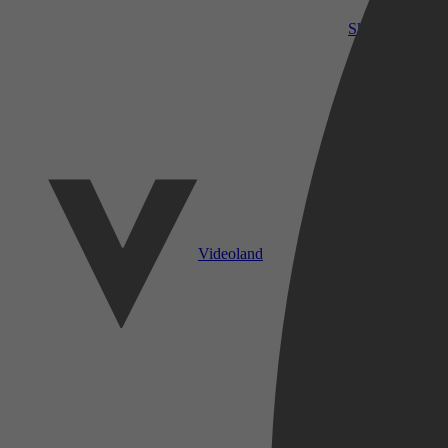
SkyShowtime
Videoland