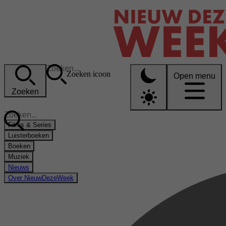
Zoeken icoon
Open menu
Zoeken
Films & Series
Luisterboeken
Boeken
Muziek
Nieuws
Over NieuwDezeWeek